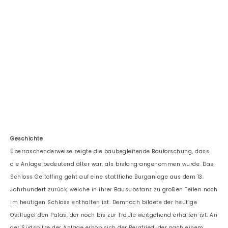
Geschichte
Überraschenderweise zeigte die baubegleitende Bauforschung, dass
die Anlage bedeutend älter war, als bislang angenommen wurde. Das
Schloss Geltolfing geht auf eine stattliche Burganlage aus dem 13.
Jahrhundert zurück, welche in ihrer Bausubstanz zu großen Teilen noch
im heutigen Schloss enthalten ist. Demnach bildete der heutige
Ostflügel den Palas, der noch bis zur Traufe weitgehend erhalten ist. An
der Südspitze der Anlage erhob sich der Bergfried, der nach einem