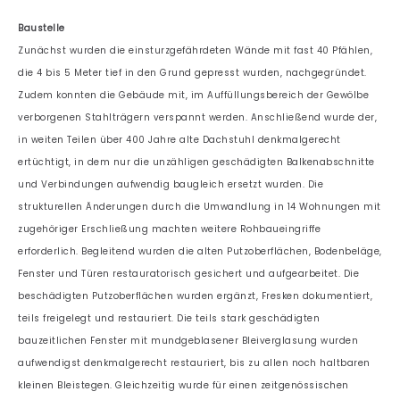
Baustelle
Zunächst wurden die einsturzgefährdeten Wände mit fast 40 Pfählen,
die 4 bis 5 Meter tief in den Grund gepresst wurden, nachgegründet.
Zudem konnten die Gebäude mit, im Auffüllungsbereich der Gewölbe
verborgenen Stahlträgern verspannt werden. Anschließend wurde der,
in weiten Teilen über 400 Jahre alte Dachstuhl denkmalgerecht
ertüchtigt, in dem nur die unzähligen geschädigten Balkenabschnitte
und Verbindungen aufwendig baugleich ersetzt wurden. Die
strukturellen Änderungen durch die Umwandlung in 14 Wohnungen mit
zugehöriger Erschließung machten weitere Rohbaueingriffe
erforderlich. Begleitend wurden die alten Putzoberflächen, Bodenbeläge,
Fenster und Türen restauratorisch gesichert und aufgearbeitet. Die
beschädigten Putzoberflächen wurden ergänzt, Fresken dokumentiert,
teils freigelegt und restauriert. Die teils stark geschädigten
bauzeitlichen Fenster mit mundgeblasener Bleiverglasung wurden
aufwendigst denkmalgerecht restauriert, bis zu allen noch haltbaren
kleinen Bleistegen. Gleichzeitig wurde für einen zeitgenössischen