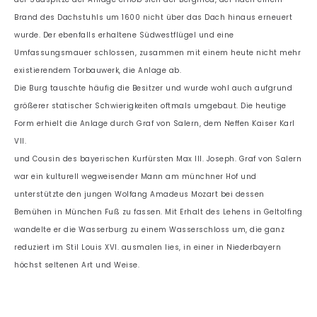
Brand des Dachstuhls um 1600 nicht über das Dach hinaus erneuert
wurde. Der ebenfalls erhaltene Südwestflügel und eine
Umfassungsmauer schlossen, zusammen mit einem heute nicht mehr
existierendem Torbauwerk, die Anlage ab.
Die Burg tauschte häufig die Besitzer und wurde wohl auch aufgrund
größerer statischer Schwierigkeiten oftmals umgebaut. Die heutige
Form erhielt die Anlage durch Graf von Salern, dem Neffen Kaiser Karl
VII.
und Cousin des bayerischen Kurfürsten Max III. Joseph. Graf von Salern
war ein kulturell wegweisender Mann am münchner Hof und
unterstützte den jungen Wolfang Amadeus Mozart bei dessen
Bemühen in München Fuß zu fassen. Mit Erhalt des Lehens in Geltolfing
wandelte er die Wasserburg zu einem Wasserschloss um, die ganz
reduziert im Stil Louis XVI. ausmalen lies, in einer in Niederbayern
höchst seltenen Art und Weise.