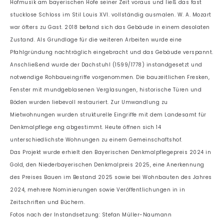
Hofmusik am bayerischen Hofe seiner Zeit voraus und ließ das fast
stucklose Schloss im Stil Louis XVI. vollständig ausmalen. W. A. Mozart
war öfters zu Gast. 2018 befand sich das Gebäude in einem desolaten
Zustand. Als Grundlage für die weiteren Arbeiten wurde eine
Pfahlgründung nachträglich eingebracht und das Gebäude verspannt.
Anschließend wurde der Dachstuhl (1599/1778) instandgesetzt und
notwendige Rohbaueingriffe vorgenommen. Die bauzeitlichen Fresken,
Fenster mit mundgeblasenen Verglasungen, historische Türen und
Böden wurden liebevoll restauriert. Zur Umwandlung zu
Mietwohnungen wurden strukturelle Eingriffe mit dem Landesamt für
Denkmalpflege eng abgestimmt. Heute öffnen sich 14
unterschiedlichste Wohnungen zu einem Gemeinschaftshof.
Das Projekt wurde erhielt den Bayerischen Denkmalpflegepreis 2024 in
Gold, den Niederbayerischen Denkmalpreis 2025, eine Anerkennung
des Preises Bauen im Bestand 2025 sowie bei Wohnbauten des Jahres
2024, mehrere Nominierungen sowie Veröffentlichungen in in
Zeitschriften und Büchern.
Fotos nach der Instandsetzung: Stefan Müller-Naumann