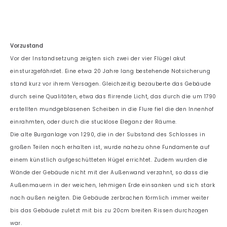
Vorzustand
Vor der Instandsetzung zeigten sich zwei der vier Flügel akut
einsturzgefährdet. Eine etwa 20 Jahre lang bestehende Notsicherung
stand kurz vor ihrem Versagen. Gleichzeitig bezauberte das Gebäude
durch seine Qualitäten, etwa das flirrende Licht, das durch die um 1790
erstellten mundgeblasenen Scheiben in die Flure fiel die den Innenhof
einrahmten, oder durch die stucklose Eleganz der Räume.
Die alte Burganlage von 1290, die in der Substand des Schlosses in
großen Teilen noch erhalten ist, wurde nahezu ohne Fundamente auf
einem künstlich aufgeschütteten Hügel errichtet. Zudem wurden die
Wände der Gebäude nicht mit der Außenwand verzahnt, so dass die
Außenmauern in der weichen, lehmigen Erde einsanken und sich stark
nach außen neigten. Die Gebäude zerbrachen förmlich immer weiter
bis das Gebäude zuletzt mit bis zu 20cm breiten Rissen durchzogen
war.