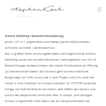
Schloss Geltolfing | Generalinstandsetzung
privat | LP 1-9 | stephankoch architekten partG mbB & andreas
schmöller architekt | Denkmalschutz
Das in großen Teilen einsturzgefährdete und notgesicherte Schloss
Geltolfing wurde von privaten Bauherren instandgesetzt und ihm 14
Mietwohnungen einbeschrieben, die sowohl Privatsphäre als Öffnung
zur Gemeinschaft bieten. Das Schloss geht auf eine stattliche
Burganlage von 1290 zurück, die in zwei Flügeln noch bis unter die
Traufe in ihrer Substanz im Schloss erhalten ist. 1777/1778 wurde die
Anlage von Graf Ferdinand von Salern, dem Neffen des Kaisers und
Cousin des bayerischen Kurfürsten Max. III Joseph, zum heutigen
Schloss umgestaltet. Graf Salern war als Generalintendant der