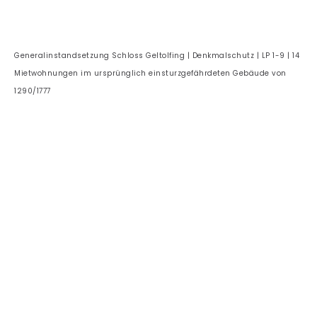
Generalinstandsetzung Schloss Geltolfing | Denkmalschutz | LP 1-9 | 14
Mietwohnungen im ursprünglich einsturzgefährdeten Gebäude von
1290/1777