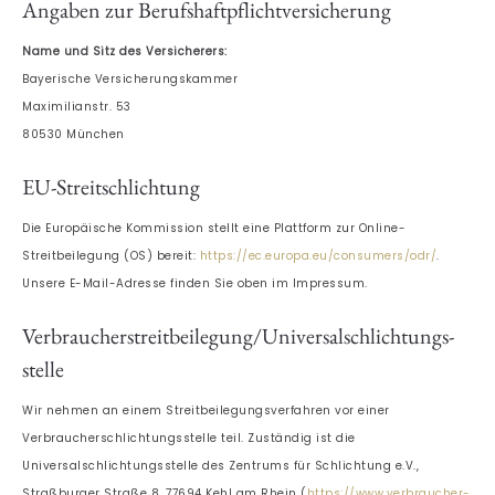
Angaben zur Berufs­haftpflicht­versicherung
Name und Sitz des Versicherers:
Bayerische Versicherungskammer
Maximilianstr. 53
80530 München
EU-Streitschlichtung
Die Europäische Kommission stellt eine Plattform zur Online-
Streitbeilegung (OS) bereit:
https://ec.europa.eu/consumers/odr/
.
Unsere E-Mail-Adresse finden Sie oben im Impressum.
Verbraucher­streit­beilegung/Universal­schlichtungs­
stelle
Wir nehmen an einem Streitbeilegungsverfahren vor einer
Verbraucherschlichtungsstelle teil. Zuständig ist die
Universalschlichtungsstelle des Zentrums für Schlichtung e.V.,
Straßburger Straße 8, 77694 Kehl am Rhein (
https://www.verbraucher-